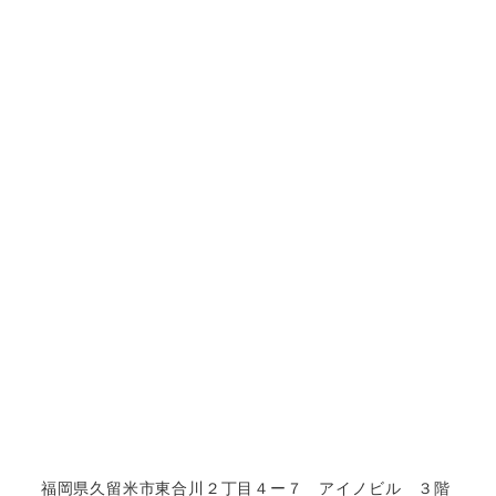
福岡県久留米市東合川２丁目４ー７ アイノビル ３階