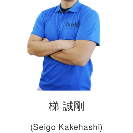
梯 誠剛
(Seigo Kakehashi)