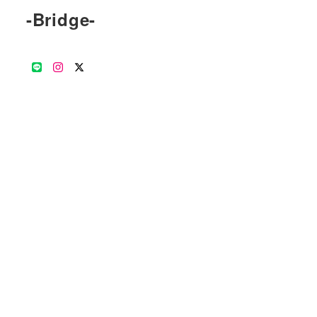
-Bridge-
公
Instagram
Twitter
式
LINE